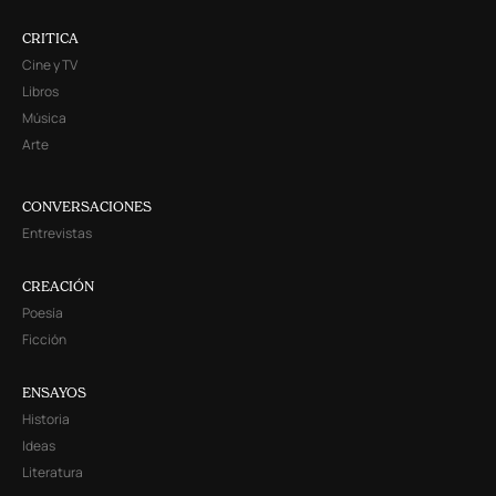
CRITICA
Cine y TV
Libros
Música
Arte
CONVERSACIONES
Entrevistas
CREACIÓN
Poesía
Ficción
ENSAYOS
Historia
Ideas
Literatura