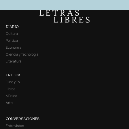
DIARIO
Cultura
Política
Economía
Ciencia y Tecnología
Literatura
CRITICA
Cine y TV
Libros
Música
Arte
CONVERSACIONES
Entrevistas