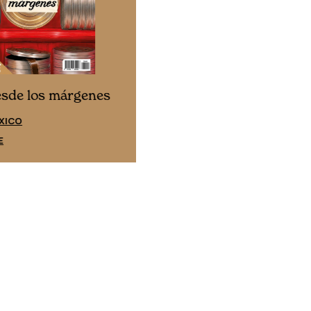
Cine desde los márgene
esde los márgenes
EDICIÓN ESPAÑA
XICO
SUSCRÍBETE
E