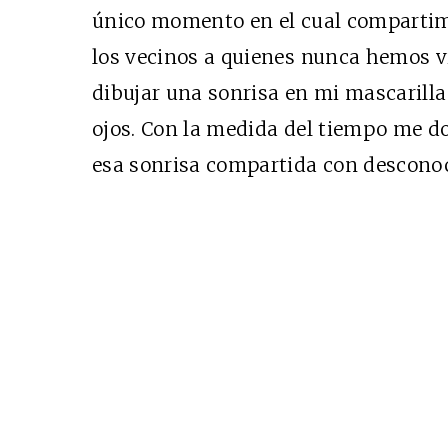
único momento en el cual compartimo
los vecinos a quienes nunca hemos v
dibujar una sonrisa en mi mascarilla
ojos. Con la medida del tiempo me d
Cine desde los márgen
esa sonrisa compartida con descono
EDICIÓN MÉXICO
SUSCRÍBETE