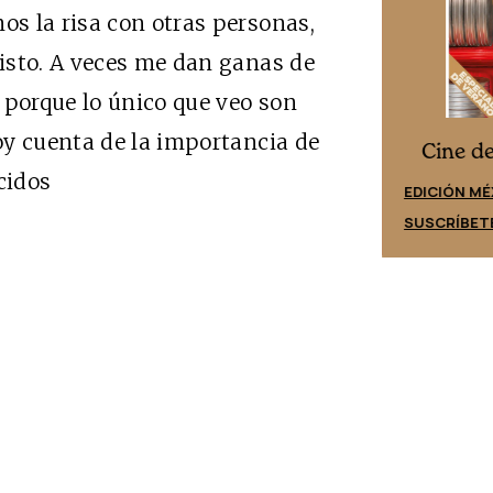
s la risa con otras personas,
isto. A veces me dan ganas de
 porque lo único que veo son
oy cuenta de la importancia de
Cine desde los márgenes
es
Cine d
cidos
EDICIÓN ESPAÑA
EDICIÓN MÉ
SUSCRÍBETE
SUSCRÍBET