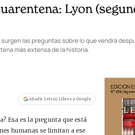
cuarentena: Lyon (segu
o, surgen las preguntas sobre lo que vendrá des
tena más extensa de la historia.
EDICIÓN MÉXICO
EDICIÓN 
N° 332 / Agosto 2026
N° 299 / Agost
Añadir Letras Libres a Google
a? Esa es la pregunta que está
ones humanas se limitan a ese