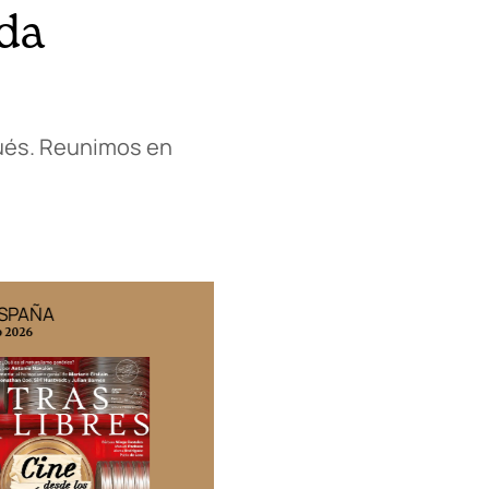
nda
pués. Reunimos en
ESPAÑA
EDICIÓN MÉXICO
o 2026
N° 332 / Agosto 2026