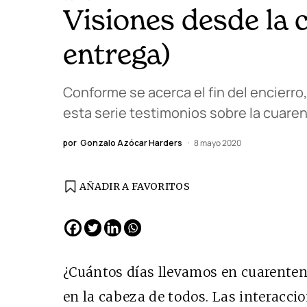
Visiones desde la 
entrega)
Conforme se acerca el fin del encierr
esta serie testimonios sobre la cuaren
por
Gonzalo Azócar Harders
8 mayo 2020
AÑADIR A FAVORITOS
EDICIÓN ESPAÑA
N° 299 / Agosto 2026
¿Cuántos días llevamos en cuarenten
en la cabeza de todos. Las interacci