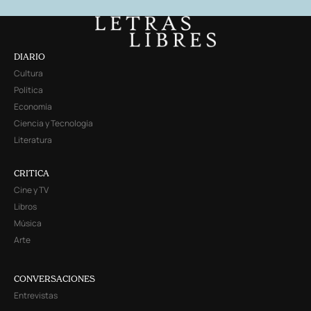
DIARIO
Cultura
Política
Economía
Ciencia y Tecnología
Literatura
CRITICA
Cine y TV
Libros
Música
Arte
CONVERSACIONES
Entrevistas