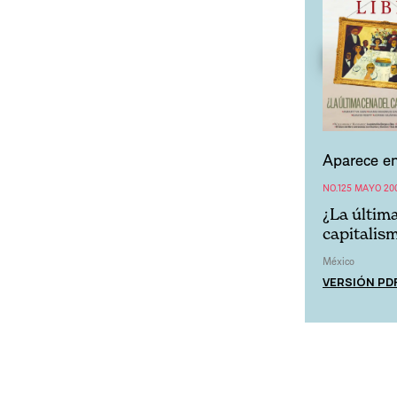
Aparece en
NO.125 MAYO 20
¿La últim
capitalis
México
VERSIÓN PD