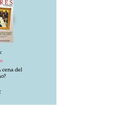
:
09
a cena del
mo?
F