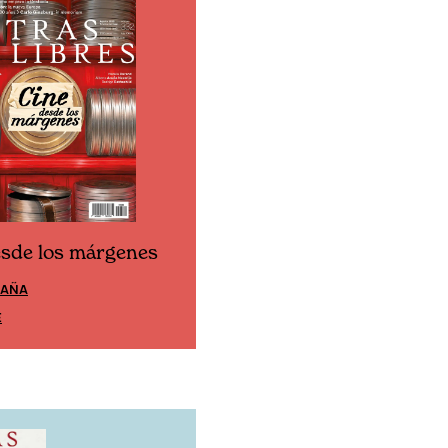
esde los márgenes
Cine desde los márgen
PAÑA
EDICIÓN MÉXICO
E
SUSCRÍBETE