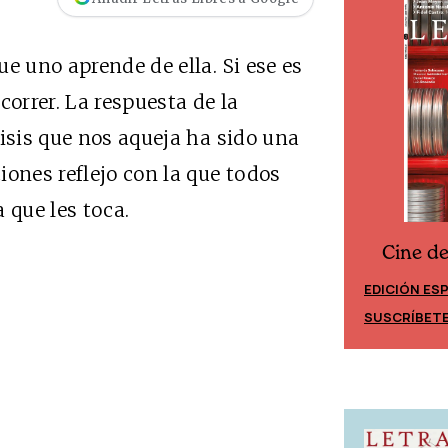
e uno aprende de ella. Si ese es
correr. La respuesta de la
risis que nos aqueja ha sido una
iones reflejo con la que todos
 que les toca.
Cine d
Cine desde los márgenes
EDICIÓN ES
EDICIÓN MÉXICO
SUSCRÍBET
SUSCRÍBETE