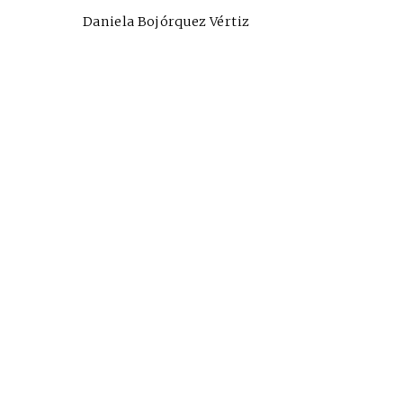
Daniela Bojórquez Vértiz
Cine desde los márgene
EDICIÓN MÉXICO
SUSCRÍBETE