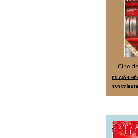
Cine desde los márgenes
s
Cine d
EDICIÓN ESPAÑA
EDICIÓN MÉ
SUSCRÍBETE
SUSCRÍBET