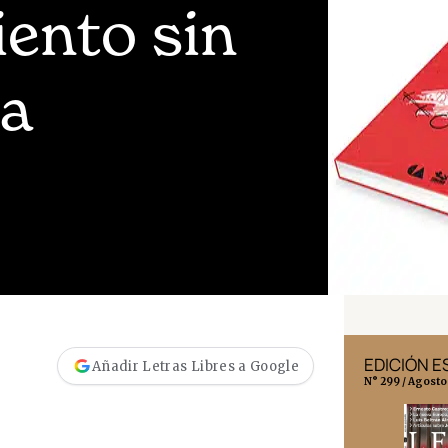
ento sin
a
EDICIÓN MÉXICO
EDICIÓN 
Añadir Letras Libres a Google
N° 332 / Agosto 2026
N° 299 / Agosto