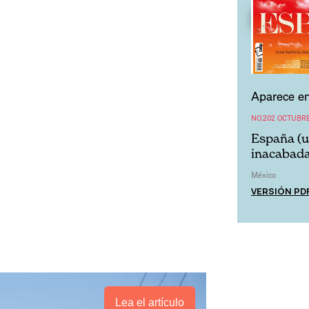
Aparece en
NO.202 OCTUBRE
España (u
inacabada
México
VERSIÓN PD
Lea el artículo