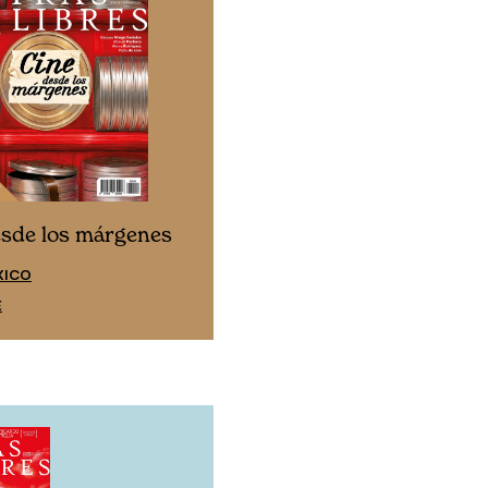
Cine desde los márgen
esde los márgenes
EDICIÓN ESPAÑA
XICO
SUSCRÍBETE
E