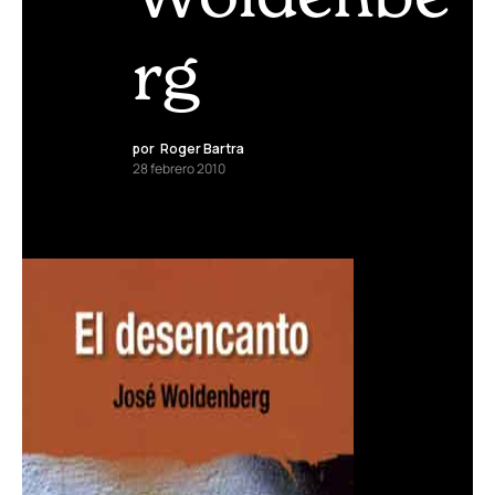
rg
por
Roger Bartra
28 febrero 2010