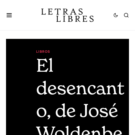
LIBROS
El
desencant
o, de José
Woldenbe