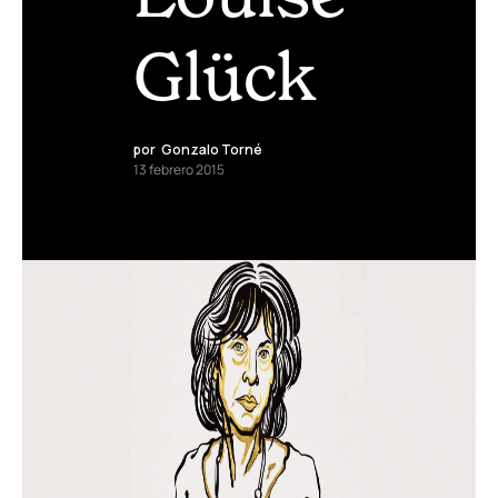
Glück
por
Gonzalo Torné
13 febrero 2015