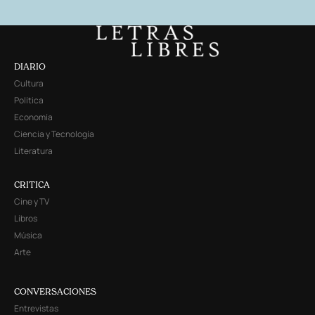
DIARIO
Cultura
Política
Economía
Ciencia y Tecnología
Literatura
CRITICA
Cine y TV
Libros
Música
Arte
CONVERSACIONES
Entrevistas