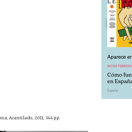
Aparece en
NO.125 FEBRERO
Cómo func
en Españ
España
a, Acantilado, 2011, 344 pp.