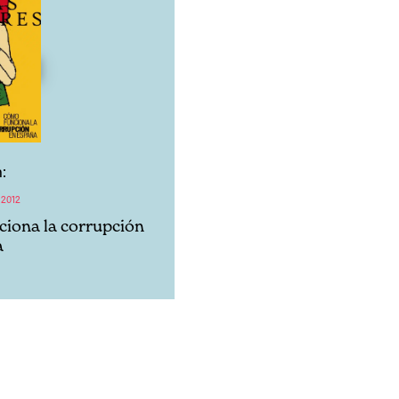
:
 2012
iona la corrupción
a