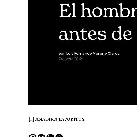
El hombr
antes de
por
Luis Fernando Moreno Claros
7 febrero 2012
AÑADIR A FAVORITOS
EDICIÓN ESPAÑA
N° 299 / Agosto 2026