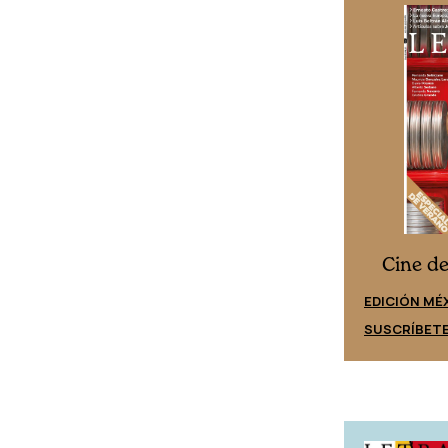
Cine desde los márgenes
s
Cine d
EDICIÓN ESPAÑA
EDICIÓN MÉ
SUSCRÍBETE
SUSCRÍBET