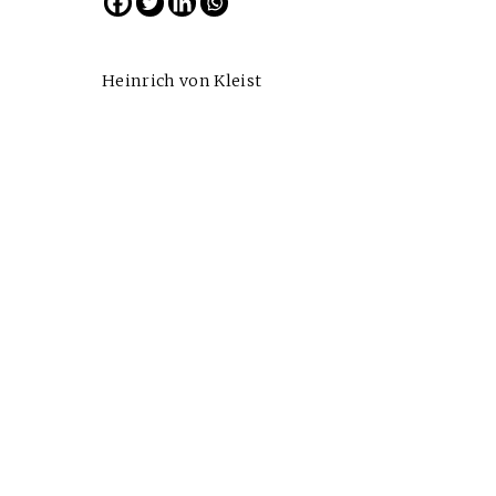
Heinrich von Kleist
Cine desde los márgene
EDICIÓN MÉXICO
SUSCRÍBETE