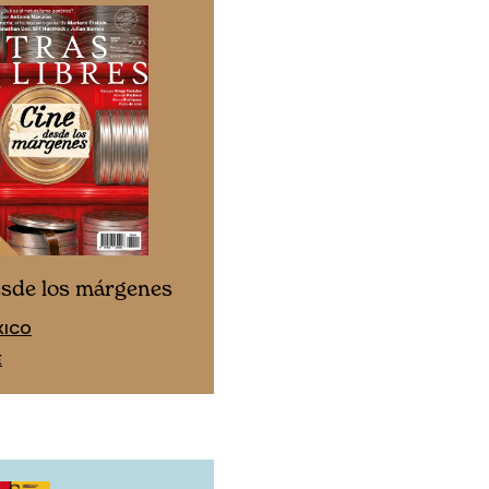
Cine desde los márgen
esde los márgenes
EDICIÓN ESPAÑA
XICO
SUSCRÍBETE
E