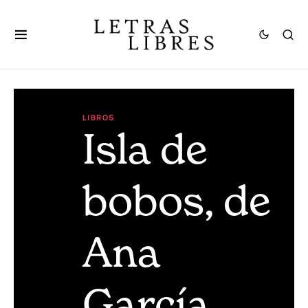
LIBROS
Isla de
bobos, de
Ana
García