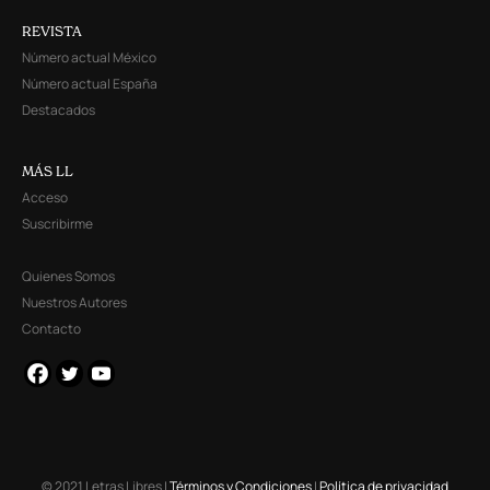
REVISTA
Número actual México
Número actual España
Destacados
MÁS LL
Acceso
Suscribirme
Quienes Somos
Nuestros Autores
Contacto
© 2021 Letras Libres |
Términos y Condiciones
|
Política de privacidad