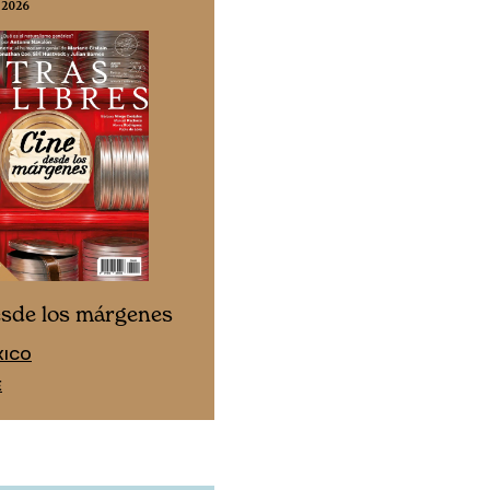
 2026
N° 332 / Agosto 2026
Cine desde los márgen
esde los márgenes
EDICIÓN ESPAÑA
XICO
SUSCRÍBETE
E