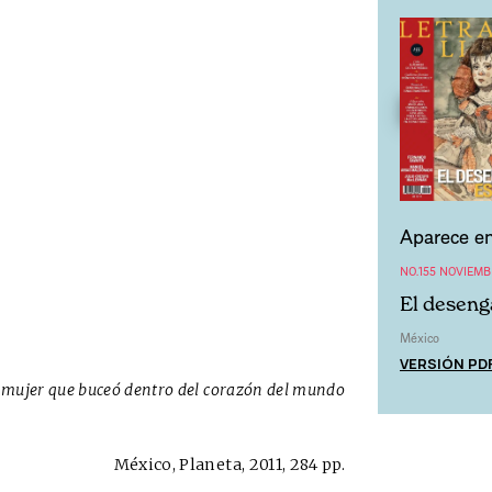
Aparece en
NO.155 NOVIEMB
El deseng
México
VERSIÓN PD
 mujer que buceó dentro del corazón del mundo
México, Planeta, 2011, 284 pp.