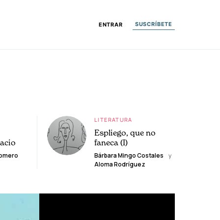
SUSCRÍBETE
ENTRAR
LITERATURA
Espliego, que no
lacio
faneca (I)
Romero
Bárbara Mingo Costales
y
Aloma Rodríguez