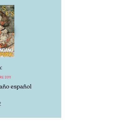
:
RE 2011
año español
F