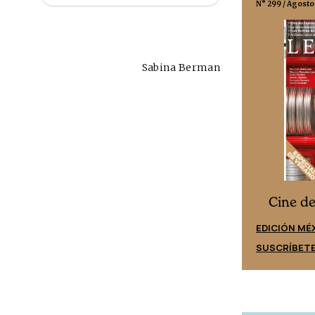
N° 332 / Agosto 2026
N° 299 / Agosto
Sabina Berman
Cine desde los márgenes
s
Cine d
EDICIÓN ESPAÑA
EDICIÓN MÉ
SUSCRÍBETE
SUSCRÍBET