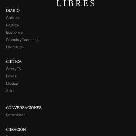
DIARIO
Cultura
Política
Economía
Ciencia y Tecnología
Literatura
CRITICA
Cine y TV
Libros
Música
Arte
CONVERSACIONES
Entrevistas
CREACIÓN