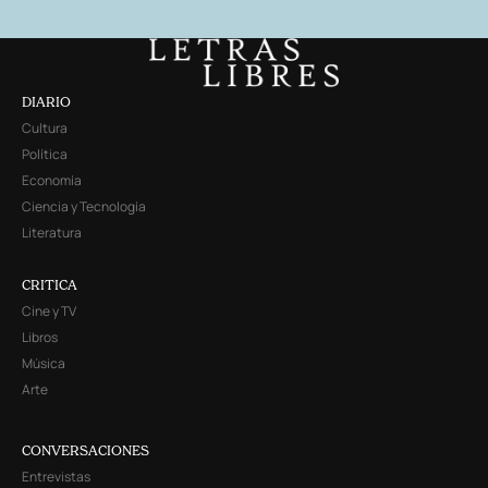
DIARIO
Cultura
Política
Economía
Ciencia y Tecnología
Literatura
CRITICA
Cine y TV
Libros
Música
Arte
CONVERSACIONES
Entrevistas