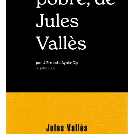
Jules
Vallès
por
J. Ernesto Ayala-Dip
31 julio 2007