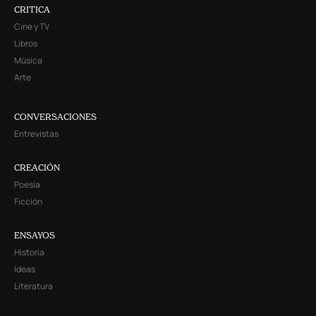
CRITICA
Cine y TV
Libros
Música
Arte
CONVERSACIONES
Entrevistas
CREACIÓN
Poesía
Ficción
ENSAYOS
Historia
Ideas
Literatura