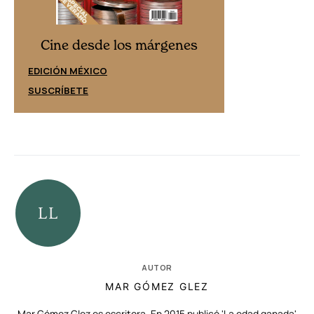
Cine desd
Cine desde los márgenes
EDICIÓN ESPAÑ
EDICIÓN MÉXICO
SUSCRÍBETE
SUSCRÍBETE
AUTOR
MAR GÓMEZ GLEZ
Mar Gómez Glez es escritora. En 2015 publicó 'La edad ganada'