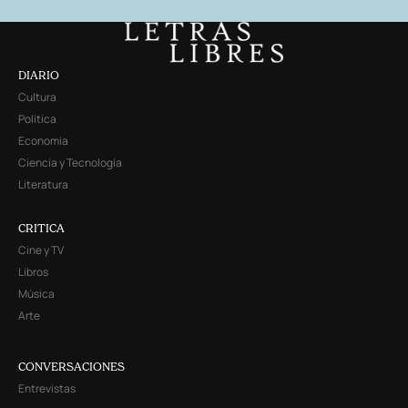
DIARIO
Cultura
Política
Economía
Ciencia y Tecnología
Literatura
CRITICA
Cine y TV
Libros
Música
Arte
CONVERSACIONES
Entrevistas