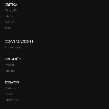
CRITICA
Cine y TV
Libros
Música
Arte
CONVERSACIONES
Entrevistas
CREACIÓN
Poesía
Ficción
ENSAYOS
Historia
Ideas
Literatura