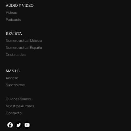
AUDIO Y VIDEO
Videos
Podcasts
REVISTA
Número actual México
Número actual España
Destacados
MÁS LL
Acceso
Suscribirme
Quienes Somos
Nuestros Autores
Contacto