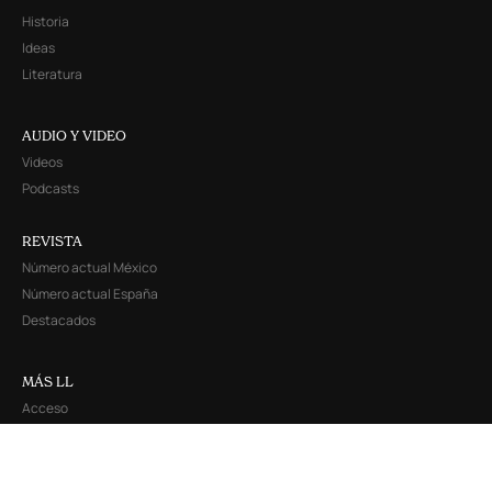
Historia
Ideas
Literatura
AUDIO Y VIDEO
Videos
Podcasts
REVISTA
Número actual México
Número actual España
Destacados
MÁS LL
Acceso
Suscribirme
Quienes Somos