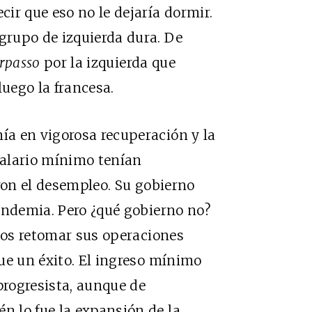
ir que eso no le dejaría dormir.
rupo de izquierda dura. De
rpasso
por la izquierda que
luego la francesa.
a en vigorosa recuperación y la
salario mínimo tenían
aron el desempleo. Su gobierno
andemia. Pero ¿qué gobierno no?
gios retomar sus operaciones
ue un éxito. El ingreso mínimo
rogresista, aunque de
 lo fue la expansión de la