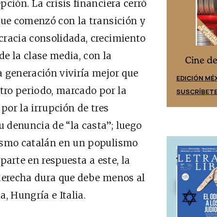
ción. La crisis financiera cerró
que comenzó con la transición y
cracia consolidada, crecimiento
e la clase media, con la
Cine desde los márgenes
s
Cine d
 generación viviría mejor que
EDICIÓN ESPAÑA
EDICIÓN MÉ
 otro periodo, marcado por la
SUSCRÍBETE
SUSCRÍBET
por la irrupción de tres
 denuncia de “la casta”; luego
ismo catalán en un populismo
n parte en respuesta a este, la
 derecha dura que debe menos al
, Hungría e Italia.