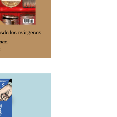
Cine desde los márgen
esde los márgenes
EDICIÓN ESPAÑA
XICO
SUSCRÍBETE
E