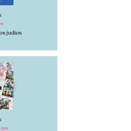
:
970
los judíos
:
 2024