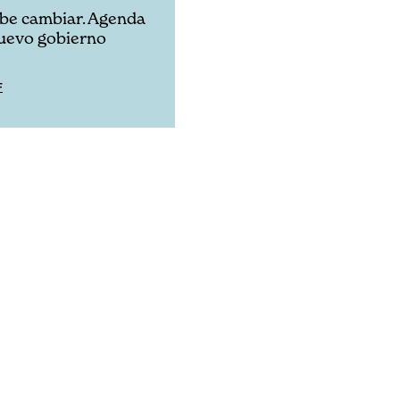
be cambiar. Agenda
uevo gobierno
F