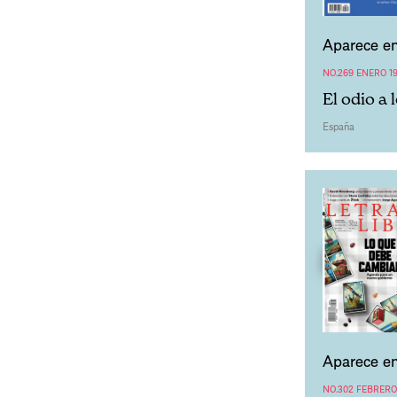
Aparece en
NO.269 ENERO 1
El odio a 
España
Aparece en
NO.302 FEBRERO