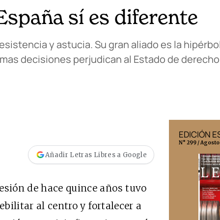
España sí es diferente
istencia y astucia. Su gran aliado es la hipérbol
timas decisiones perjudican al Estado de derecho
EDICIÓN MÉXICO
EDICIÓN 
N° 332 / Agosto 2026
N° 299 / Agosto
Añadir Letras Libres a Google
cesión de hace quince años tuvo
bilitar al centro y fortalecer a