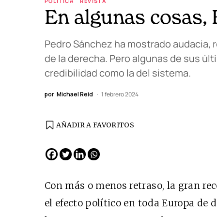
POLÍTICA
REVISTA
En algunas cosas, 
Pedro Sánchez ha mostrado audacia, res
de la derecha. Pero algunas de sus úl
credibilidad como la del sistema.
por
Michael Reid
1 febrero 2024
AÑADIR A FAVORITOS
EDICIÓN ESPAÑA
N° 299 / Agosto 2026
Con más o menos retraso, la gran re
el efecto político en toda Europa de de