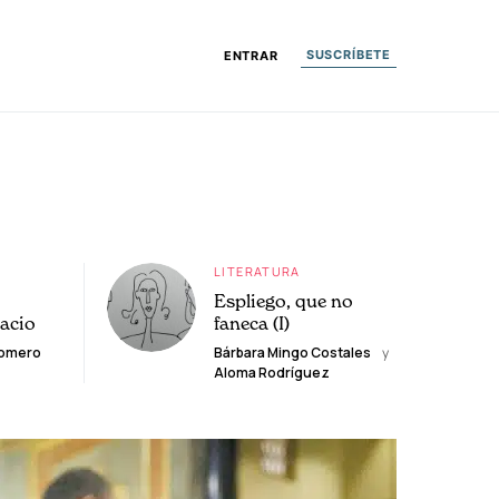
SUSCRÍBETE
ENTRAR
LITERATURA
Espliego, que no
lacio
faneca (I)
Romero
Bárbara Mingo Costales
y
Aloma Rodríguez