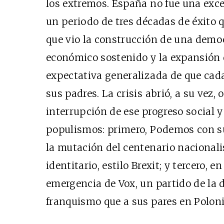
los extremos. España no fue una excep
un periodo de tres décadas de éxito 
que vio la construcción de una demo
económico sostenido y la expansión d
Cine desde los márgene
expectativa generalizada de que cada
EDICIÓN MÉXICO
sus padres. La crisis abrió, a su vez,
SUSCRÍBETE
interrupción de ese progreso social y 
populismos: primero, Podemos con su
la mutación del centenario nacional
identitario, estilo Brexit; y tercero, e
emergencia de Vox, un partido de la
franquismo que a sus pares en Polonia