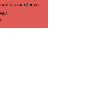
esde los márgenes
Cine desde los márgene
PAÑA
EDICIÓN MÉXICO
E
SUSCRÍBETE