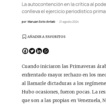
La autocontención en la crítica al pode
conlleva el ejercicio periodístico pri
por
Maruan Soto Antaki
21 agosto 2024
AÑADIR A FAVORITOS
Cuando iniciaron las Primaveras ára
enfrentado mayor rechazo en los me
al llamarle dictaduras a los regímen
Hubo ocasiones, fueron pocas. La re
que son a las propias en Venezuela, 