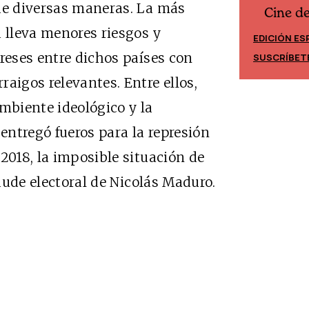
 de diversas maneras. La más
Cine d
Cine desde los márgenes
a lleva menores riesgos y
EDICIÓN ES
EDICIÓN MÉXICO
ereses entre dichos países con
SUSCRÍBET
SUSCRÍBETE
aigos relevantes. Entre ellos,
ambiente ideológico y la
ntregó fueros para la represión
2018, la imposible situación de
raude electoral de Nicolás Maduro.