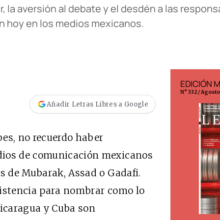
r, la aversión al debate y el desdén a las respon
man hoy en los medios mexicanos.
EDICIÓN ESPAÑA
EDICIÓN 
N° 299 / Agosto 2026
N° 332 / Agost
Añadir Letras Libres a Google
bes, no recuerdo haber
dios de comunicación mexicanos
es de Mubarak, Assad o Gadafi.
sistencia para nombrar como lo
Nicaragua y Cuba son