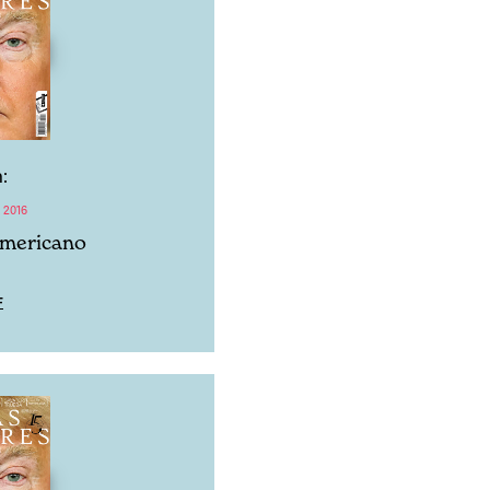
:
 2016
americano
F