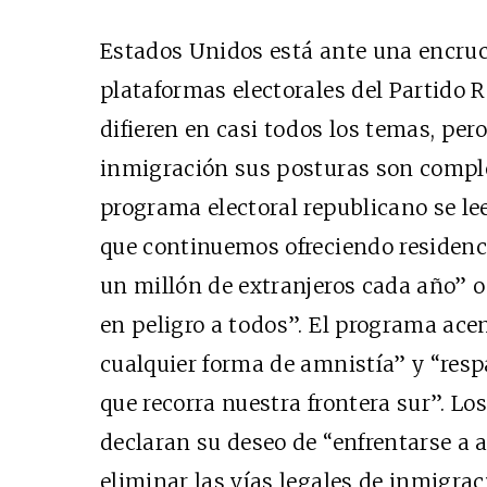
Estados Unidos está ante una encruci
plataformas electorales del Partido
difieren en casi todos los temas, pero
inmigración sus posturas son compl
programa electoral republicano se le
que continuemos ofreciendo residenc
Cine desde los márgene
un millón de extranjeros cada año” o
EDICIÓN MÉXICO
en peligro a todos”. El programa ace
SUSCRÍBETE
cualquier forma de amnistía” y “res
que recorra nuestra frontera sur”. L
declaran su deseo de “enfrentarse a 
eliminar las vías legales de inmigra