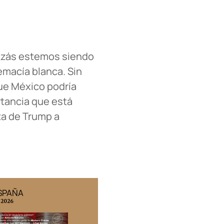
uizás estemos siendo
emacía blanca. Sin
que México podría
rtancia que está
ta de Trump a
ESPAÑA
EDICIÓN MÉXICO
 2026
N° 332 / Agosto 2026