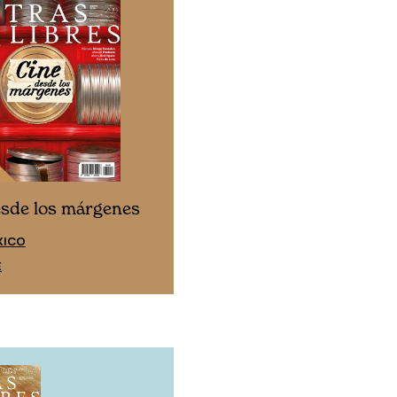
Cine desde los márgen
esde los márgenes
EDICIÓN ESPAÑA
XICO
SUSCRÍBETE
E