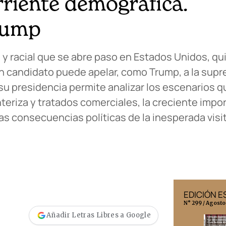
rriente demográfica.
rump
a y racial que se abre paso en Estados Unidos, q
un candidato puede apelar, como Trump, a la supr
 su presidencia permite analizar los escenarios 
teriza y tratados comerciales, la creciente impo
as consecuencias políticas de la inesperada visi
EDICIÓN MÉXICO
EDICIÓN 
N° 332 / Agosto 2026
N° 299 / Agosto
Añadir Letras Libres a Google