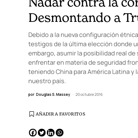
Nadar contra la co
Desmontando a T
Debido a la nueva configuración étnic
testigos de la última elección donde 
embargo, asumir la posibilidad real de
enfrentar en materia de seguridad fron
teniendo China para América Latina y l
nuestro país.
por
Douglas S. Massey
20 octubre 2016
AÑADIR A FAVORITOS
EDICIÓN ESPAÑA
N° 299 / Agosto 2026