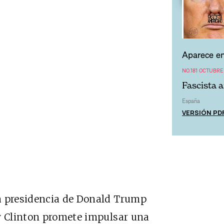
Aparece en
NO.181 OCTUBRE
Fascista 
España
VERSIÓN PD
a presidencia de Donald Trump
ry Clinton promete impulsar una