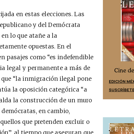
jada en estas elecciones. Las
 Republicano y del Demócrata
 en lo que atañe a la
etamente opuestas. En el
en pasajes como “es indefendible
ia legal y permanente a más de
Cine desde los márgenes
s
Cine d
 que “la inmigración ilegal pone
EDICIÓN ESPAÑA
EDICIÓN MÉ
ntúa la oposición categórica “a
SUSCRÍBETE
SUSCRÍBET
palda la construcción de un muro
os demócratas, en cambio,
aquellos que pretenden excluir o
ción”, al tiempo que aseguran que