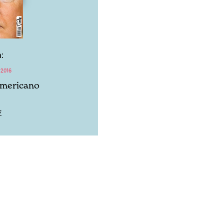
:
 2016
americano
F