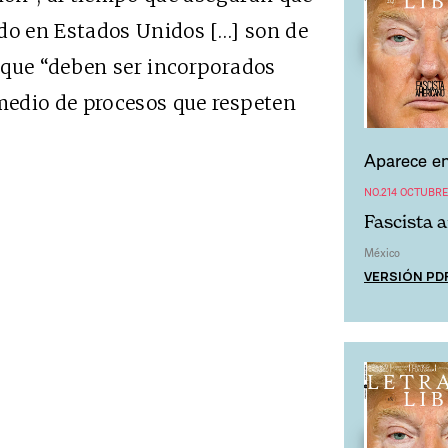
ndo en Estados Unidos […] son de
 que “deben ser incorporados
medio de procesos que respeten
Aparece en
NO.214 OCTUBRE
Fascista 
México
VERSIÓN PD