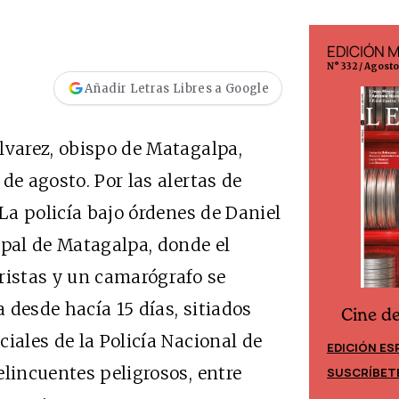
EDICIÓN ESPAÑA
EDICIÓN 
N° 299 / Agosto 2026
N° 332 / Agost
Añadir Letras Libres a Google
lvarez, obispo de Matagalpa,
de agosto. Por las alertas de
 La policía bajo órdenes de Daniel
opal de Matagalpa, donde el
ristas y un camarógrafo se
 desde hacía 15 días, sitiados
Cine d
Cine desde los márgenes
iales de la Policía Nacional de
EDICIÓN ES
EDICIÓN MÉXICO
elincuentes peligrosos, entre
SUSCRÍBET
SUSCRÍBETE