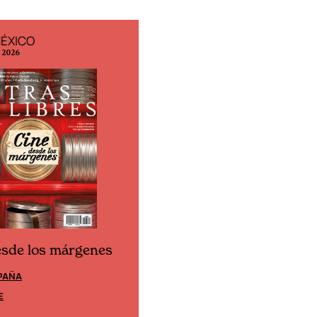
MÉXICO
EDICIÓN ESPAÑA
o 2026
N° 299 / Agosto 2026
esde los márgenes
Cine desde los márgene
PAÑA
EDICIÓN MÉXICO
E
SUSCRÍBETE