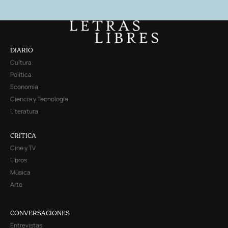
DIARIO
Cultura
Política
Economía
Ciencia y Tecnología
Literatura
CRITICA
Cine y TV
Libros
Música
Arte
CONVERSACIONES
Entrevistas