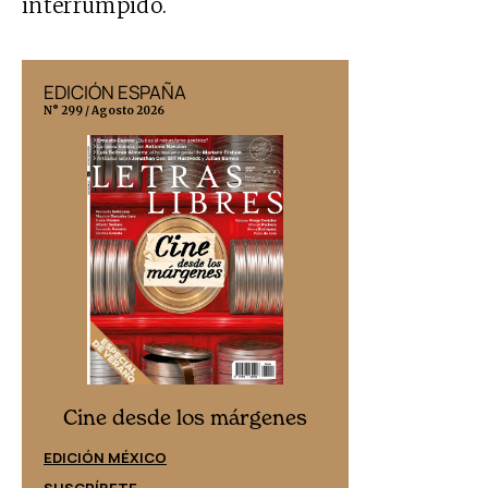
interrumpido.
EDICIÓN ESPAÑA
EDICIÓN MÉX
N° 299 / Agosto 2026
N° 332 / Agosto 202
Cine desd
Cine desde los márgenes
EDICIÓN ESPAÑ
EDICIÓN MÉXICO
SUSCRÍBETE
SUSCRÍBETE