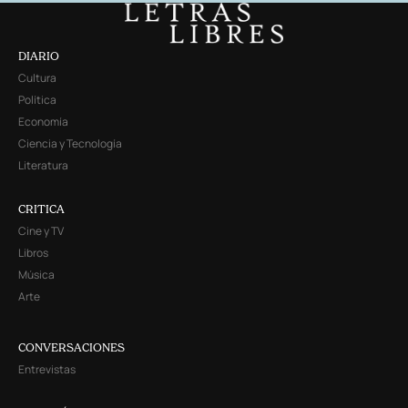
DIARIO
Cultura
Política
Economía
Ciencia y Tecnología
Literatura
CRITICA
Cine y TV
Libros
Música
Arte
CONVERSACIONES
Entrevistas