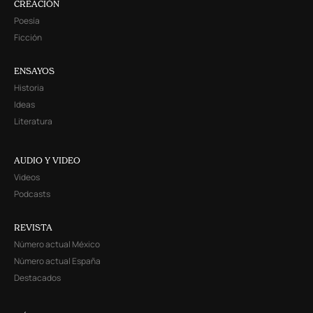
CREACIÓN
Poesía
Ficción
ENSAYOS
Historia
Ideas
Literatura
AUDIO Y VIDEO
Videos
Podcasts
REVISTA
Número actual México
Número actual España
Destacados