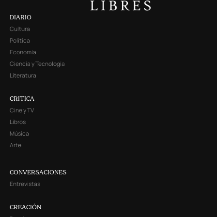
DIARIO
Cultura
Política
Economía
Ciencia y Tecnología
Literatura
CRITICA
Cine y TV
Libros
Música
Arte
CONVERSACIONES
Entrevistas
CREACIÓN