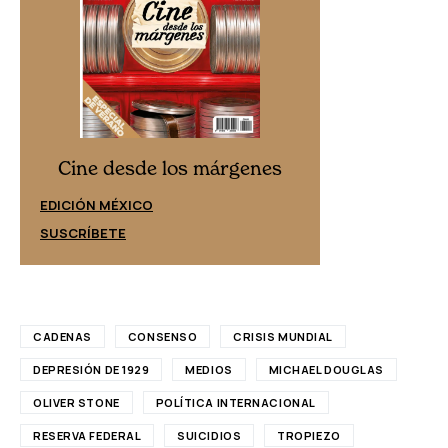
Cine desd
Cine desde los márgenes
EDICIÓN ESPAÑ
EDICIÓN MÉXICO
SUSCRÍBETE
SUSCRÍBETE
CADENAS
CONSENSO
CRISIS MUNDIAL
DEPRESIÓN DE 1929
MEDIOS
MICHAEL DOUGLAS
OLIVER STONE
POLÍTICA INTERNACIONAL
RESERVA FEDERAL
SUICIDIOS
TROPIEZO