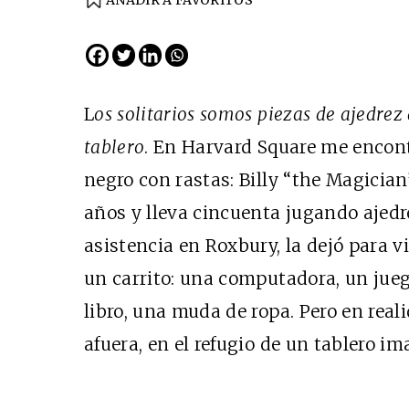
AÑADIR A FAVORITOS
EDICIÓN ESPAÑA
N° 299 / Agosto 2026
L
os solitarios somos piezas de ajedrez
tablero
. En Harvard Square me encont
negro con rastas: Billy “the Magician”
años y lleva cincuenta jugando ajedr
asistencia en Roxbury, la dejó para viv
un carrito: una computadora, un juego
Cine desde los márgene
libro, una muda de ropa. Pero en rea
EDICIÓN MÉXICO
afuera, en el refugio de un tablero im
SUSCRÍBETE