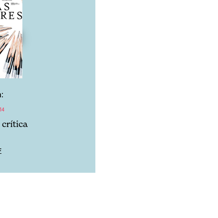
:
14
crítica
F