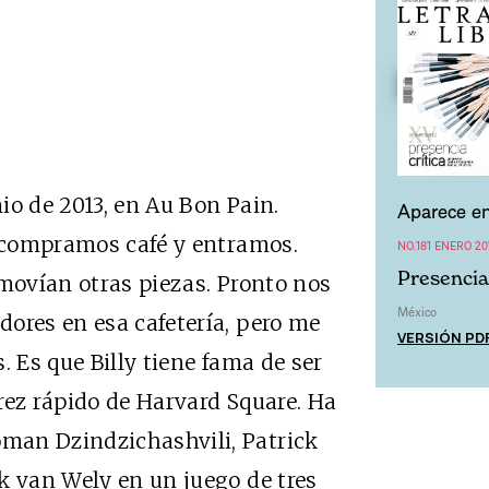
io de 2013, en Au Bon Pain.
Aparece en
e compramos café y entramos.
NO.181 ENERO 20
Presencia 
 movían otras piezas. Pronto nos
México
ores en esa cafetería, pero me
VERSIÓN PD
. Es que Billy tiene fama de ser
rez rápido de Harvard Square. Ha
man Dzindzichashvili, Patrick
k van Wely en un juego de tres