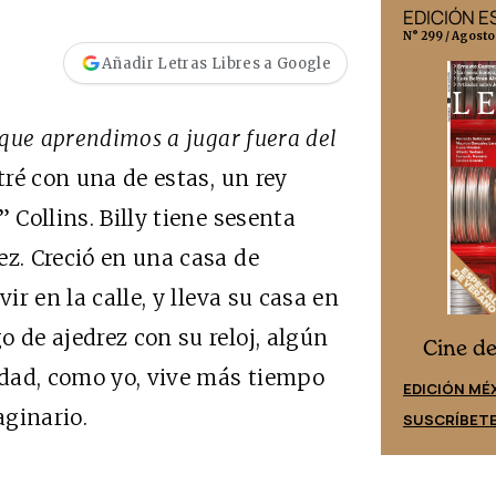
EDICIÓN MÉXICO
EDICIÓN 
N° 332 / Agosto 2026
N° 299 / Agosto
Añadir Letras Libres a Google
 que aprendimos a jugar fuera del
ré con una de estas, un rey
 Collins. Billy tiene sesenta
ez. Creció en una casa de
ir en la calle, y lleva su casa en
 de ajedrez con su reloj, algún
Cine desde los márgenes
s
Cine d
lidad, como yo, vive más tiempo
EDICIÓN ESPAÑA
EDICIÓN MÉ
aginario.
SUSCRÍBETE
SUSCRÍBET