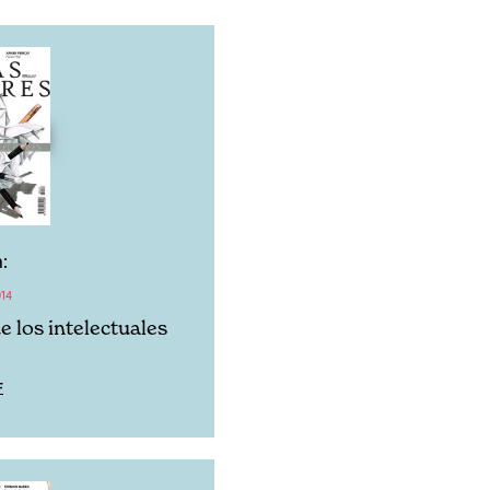
:
14
de los intelectuales
F