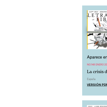
Aparece en
NO.148 ENERO 20
La crisis 
España
VERSIÓN PD