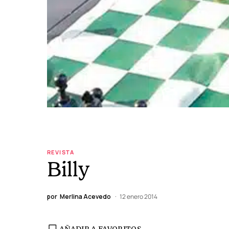
REVISTA
Billy
por
Merlina Acevedo
12 enero 2014