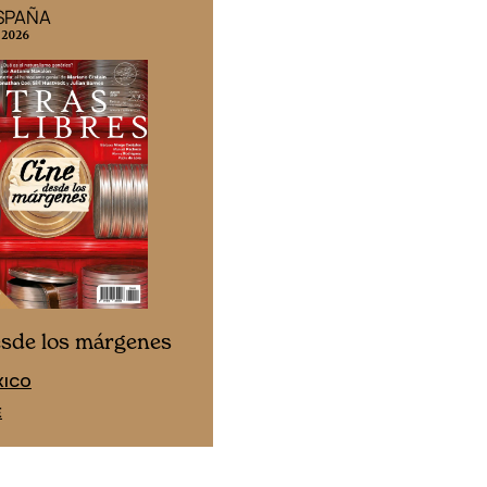
ESPAÑA
EDICIÓN MÉXICO
 2026
N° 332 / Agosto 2026
Cine desde los márgen
esde los márgenes
EDICIÓN ESPAÑA
XICO
SUSCRÍBETE
E