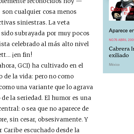
lablemente reconocidos hoy —
 son cualquier cosa menos
tivas siniestras. La veta
Aparece en
 sido subrayada por muy pocos
NO.76 ABRIL 200
sta celebrado al más alto nivel
Cabrera I
tt… ¡en fin!
exiliado
ora, GCI) ha cultivado en el
México
 de la vida: pero no como
 como una variante que lo agrava
o de la seriedad. El humor es una
central: o sea que no aparece de
pre, sin cesar, obsesivamente. Y
r Caribe escuchado desde la