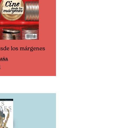
esde los márgenes
Cine desde los márgen
PAÑA
EDICIÓN MÉXICO
E
SUSCRÍBETE