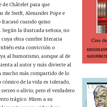
de Châtelet para que
ar de Swift, Alexander Pope e
o fracasó cuando quiso
. Según la ilustrada señora, no
 cuya obra cumbre literaria
Cine d
Cine desde los márgenes
ambién esta convicción o
EDICIÓN ES
EDICIÓN MÉXICO
 ya al humorismo, aunque al de
SUSCRÍBET
SUSCRÍBETE
sienta al autor y más divierte al
en mucho más compartido de lo
 cómico de la vida es tolerado,
ecreo o alivio, pero el verdadero
ento trágico. Miren a su