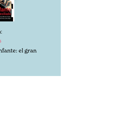
:
5
nfante: el gran