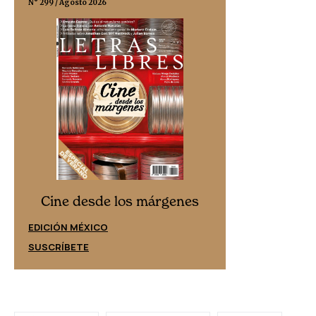
N° 299 / Agosto 2026
N° 332 / Agosto 202
Cine desd
Cine desde los márgenes
EDICIÓN ESPAÑ
EDICIÓN MÉXICO
SUSCRÍBETE
SUSCRÍBETE