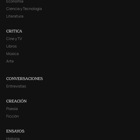
Economía
Ciencia y Tecnología
Literatura
CRITICA
Cine y TV
Libros
Música
Arte
CONVERSACIONES
Entrevistas
CREACIÓN
Poesía
Ficción
ENSAYOS
Historia