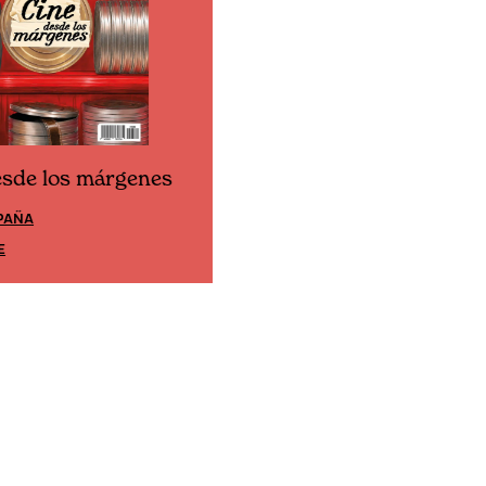
esde los márgenes
Cine desde los márgene
PAÑA
EDICIÓN MÉXICO
E
SUSCRÍBETE