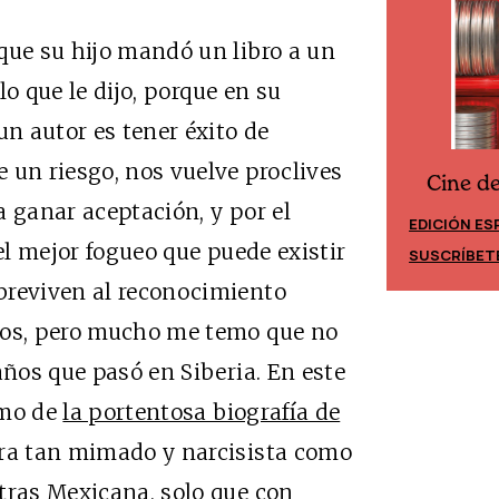
que su hijo mandó un libro a un
 lo que le dijo, porque en su
un autor es tener éxito de
 un riesgo, nos vuelve proclives
Cine d
Cine desde los márgenes
ra ganar aceptación, y por el
EDICIÓN ES
EDICIÓN MÉXICO
 el mejor fogueo que puede existir
SUSCRÍBET
SUSCRÍBETE
breviven al reconocimiento
los, pero mucho me temo que no
años que pasó en Siberia. En este
omo de
la portentosa biografía de
era tan mimado y narcisista como
tras Mexicana, solo que con