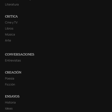
Literatura
CRITICA
Cine y TV
Libros
Música
Arte
CONVERSACIONES
Entrevistas
CREACIÓN
Poesía
Ficción
ENSAYOS
Historia
Ideas