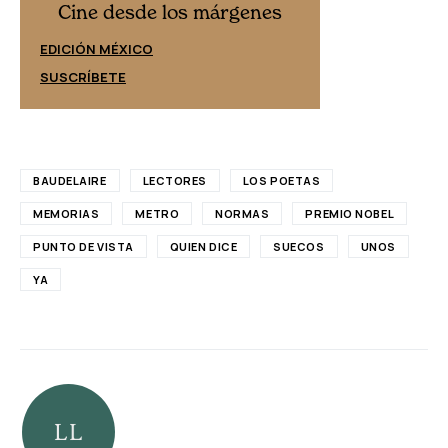
Cine desd
Cine desde los márgenes
EDICIÓN ESPAÑ
EDICIÓN MÉXICO
SUSCRÍBETE
SUSCRÍBETE
BAUDELAIRE
LECTORES
LOS POETAS
MEMORIAS
METRO
NORMAS
PREMIO NOBEL
PUNTO DE VISTA
QUIEN DICE
SUECOS
UNOS
YA