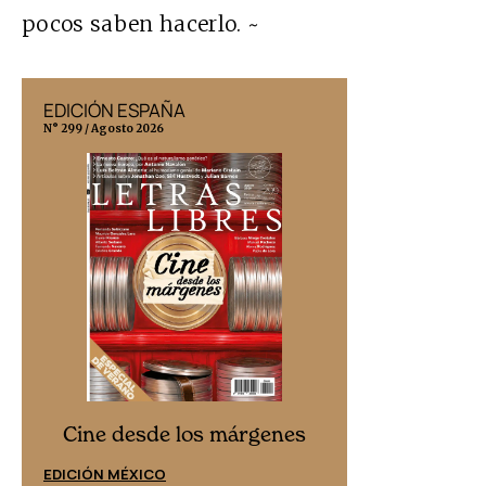
pocos saben hacerlo. ~
EDICIÓN ESPAÑA
EDICIÓN MÉX
N° 299 / Agosto 2026
N° 332 / Agosto 202
Cine desd
Cine desde los márgenes
EDICIÓN ESPAÑ
EDICIÓN MÉXICO