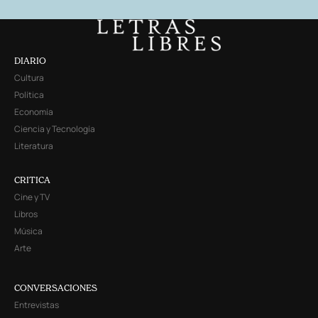
DIARIO
Cultura
Política
Economía
Ciencia y Tecnología
Literatura
CRITICA
Cine y TV
Libros
Música
Arte
CONVERSACIONES
Entrevistas