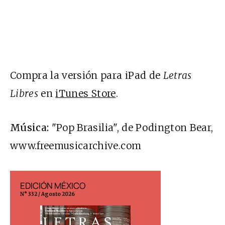
Compra la versión para iPad de
Letras
Libres
en
iTunes Store
.
Música:
"Pop Brasilia", de Podington Bear,
www.freemusicarchive.com
EDICIÓN MÉXICO
EDICIÓN ESP
N° 332 / Agosto 2026
N° 299 / Agosto 202