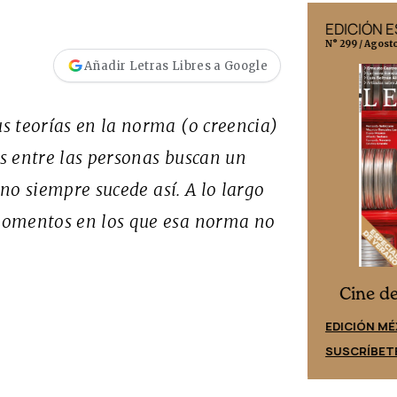
EDICIÓN MÉXICO
EDICIÓN 
N° 332 / Agosto 2026
N° 299 / Agost
Añadir Letras Libres a Google
s teorías en la norma (o creencia)
es entre las personas buscan un
 no siempre sucede así. A lo largo
momentos en los que esa norma no
Cine desde los márgenes
es
Cine d
EDICIÓN ESPAÑA
EDICIÓN MÉ
SUSCRÍBETE
SUSCRÍBET