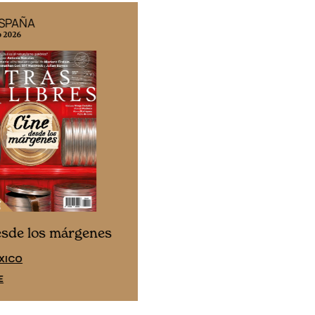
ESPAÑA
EDICIÓN MÉXICO
o 2026
N° 332 / Agosto 2026
Cine desde los márgene
esde los márgenes
EDICIÓN ESPAÑA
XICO
SUSCRÍBETE
E