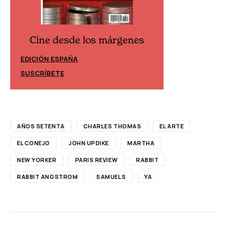
Cine desde los márgenes
Cine desd
EDICIÓN ESPAÑA
EDICIÓN MÉXIC
SUSCRÍBETE
SUSCRÍBETE
AÑOS SETENTA
CHARLES THOMAS
EL ARTE
EL CONEJO
JOHN UPDIKE
MARTHA
NEW YORKER
PARIS REVIEW
RABBIT
RABBIT ANGSTROM
SAMUELS
YA