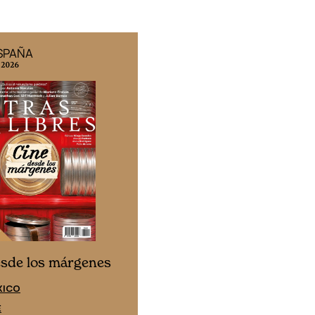
ESPAÑA
EDICIÓN MÉXICO
 2026
N° 332 / Agosto 2026
Cine desde los márgen
esde los márgenes
EDICIÓN ESPAÑA
XICO
SUSCRÍBETE
E