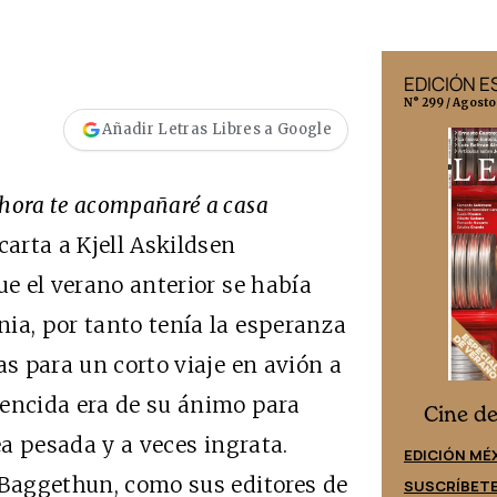
EDICIÓN MÉXICO
EDICIÓN 
N° 332 / Agosto 2026
N° 299 / Agosto
Añadir Letras Libres a Google
hora te acompañaré a casa
arta a Kjell Askildsen
ue el verano anterior se había
ia, por tanto tenía la esperanza
as para un corto viaje en avión a
vencida era de su ánimo para
Cine desde los márgenes
s
Cine d
ea pesada y a veces ingrata.
EDICIÓN ESPAÑA
EDICIÓN MÉ
 Baggethun, como sus editores de
SUSCRÍBETE
SUSCRÍBET