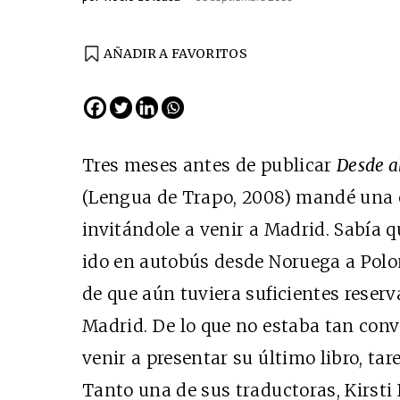
AÑADIR A FAVORITOS
EDICIÓN ESPAÑA
N° 299 / Agosto 2026
Tres meses antes de publicar
Desde a
(Lengua de Trapo, 2008) mandé una c
invitándole a venir a Madrid. Sabía q
ido en autobús desde Noruega a Polon
de que aún tuviera suficientes reserv
Madrid. De lo que no estaba tan con
Cine desde los márgene
venir a presentar su último libro, tar
EDICIÓN MÉXICO
Tanto una de sus traductoras, Kirsti
SUSCRÍBETE