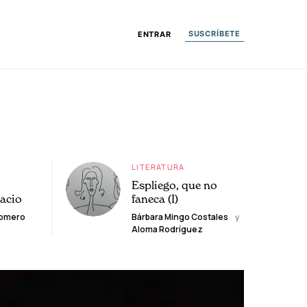
SUSCRÍBETE
ENTRAR
LITERATURA
Espliego, que no
lacio
faneca (I)
Romero
Bárbara Mingo Costales
y
Aloma Rodríguez