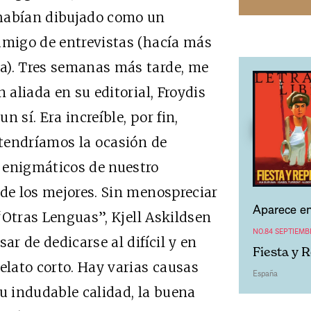
 habían dibujado como un
amigo de entrevistas (hacía más
a). Tres semanas más tarde, me
 aliada en su editorial, Froydis
 sí. Era increíble, por fin,
 tendríamos la ocasión de
 enigmáticos de nuestro
 de los mejores. Sin menospreciar
Aparece en
 “Otras Lenguas”, Kjell Askildsen
NO.84 SEPTIEMB
ar de dedicarse al difícil y en
Fiesta y 
elato corto. Hay varias causas
España
su indudable calidad, la buena