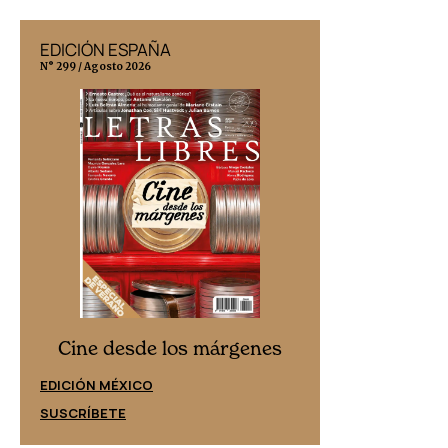
EDICIÓN ESPAÑA
EDICIÓN MÉX
N° 299 / Agosto 2026
N° 332 / Agosto 202
Cine desd
Cine desde los márgenes
EDICIÓN ESPAÑ
EDICIÓN MÉXICO
SUSCRÍBETE
SUSCRÍBETE