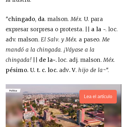
"
chingado
,
da
. malson.
Méx
. U. para
expresar sorpresa o protesta. ||
a la
~. loc.
adv. malson.
El Salv
. y
Méx
.
a paseo.
Me
mandó a la chingada.
¡Váyase a la
chingada!
||
de la
~.
loc. adj. malson.
Méx.
pésimo
. U. t. c. loc.
adv
. V
.
hijo de la
~
".
Lea el artículo