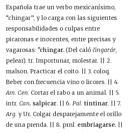
Española trae un verbo mexicanísimo,
“chingar”, y lo carga con las siguientes
responsabilidades o culpas entre
picaronas e inocentes, entre precisas y
vagarosas:
"chingar
.
(Del caló
čingarár
,
pelear). tr. Importunar, molestar. || 2.
malson. Practicar el coito. || 3. coloq.
Beber con frecuencia vino o licores. || 4.
Am. Cen.
Cortar el rabo a un animal. || 5.
intr.
Can
.
salpicar
. || 6.
Pal.
tintinar
. || 7.
Arg.
y Ur. Colgar desparejamente el orillo
de una prenda. || 8. prnl.
embriagarse
.
||