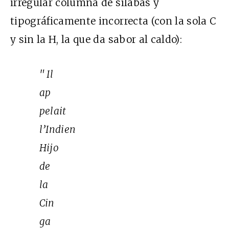
irregular columna de sílabas y
tipográficamente incorrecta (con la sola C
y sin la H, la que da sabor al caldo):
" Il
ap
pelait
l’Indien
Hijo
de
la
Cin
ga