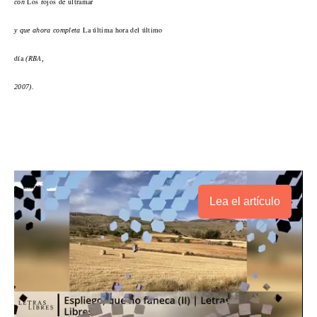
Los rojos de ultramar
con
La última hora del último
y que ahora completa
día
RBA
(
,
2007).
Lea el artículo