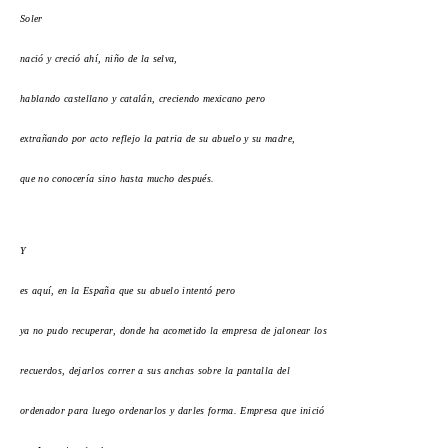
Soler
nació y creció ahí, niño de la selva,
hablando castellano y catalán, creciendo mexicano pero
extrañando por acto reflejo la patria de su abuelo y su madre,
que no conocería sino hasta mucho después.
Y
es aquí, en la España que su abuelo intentó pero
ya no pudo recuperar, donde ha acometido la empresa de jalonear los
recuerdos, dejarlos correr a sus anchas sobre la pantalla del
ordenador para luego ordenarlos y darles forma. Empresa que inició