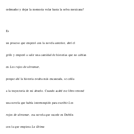
ordenador y dejar la memoria volar hasta la selva mexicana?
Es
un proceso que empezó con la novela anterior, abrí el
grifo y empezó a salir una cantidad de historias que no cabían
en
,
Los rojos de ultramar
porque ahí la historia estaba más encauzada, se ceñía
a la trayectoria de mi abuelo. Cuando acabé ese libro retomé
una novela que había interrumpido para escribir
Los
, esa novela que sucede en Dublín
rojos de ultramar
con la que empieza
La última