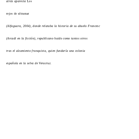
Los
atrás aparecía
rojos de ultramar
(Alfaguara, 2004), donde relataba la historia de su abuelo Francesc
(Arcadi en la ficción), republicano huido como tantos otros
tras el alzamiento franquista, quien fundaría una colonia
española en la selva de Veracruz.