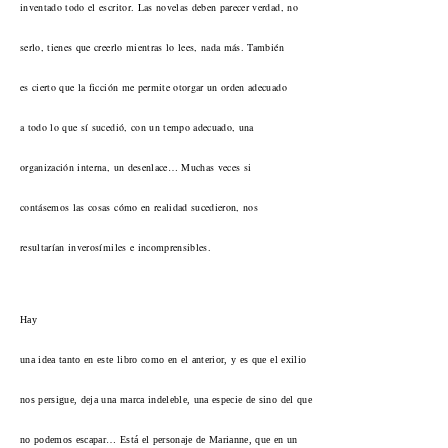
inventado todo el escritor. Las novelas deben parecer verdad, no
serlo, tienes que creerlo mientras lo lees, nada más. También
es cierto que la ficción me permite otorgar un orden adecuado
a todo lo que sí sucedió, con un tempo adecuado, una
organización interna, un desenlace… Muchas veces si
contásemos las cosas cómo en realidad sucedieron, nos
resultarían inverosímiles e incomprensibles.
Hay
una idea tanto en este libro como en el anterior, y es que el exilio
nos persigue, deja una marca indeleble, una especie de sino del que
no podemos escapar… Está el personaje de Marianne, que en un