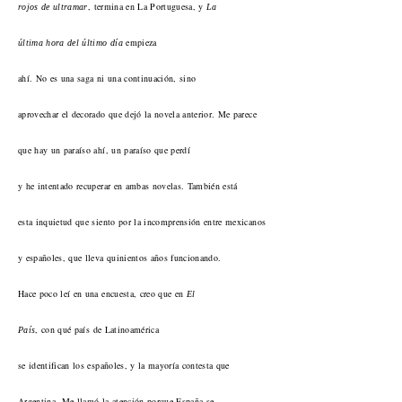
, termina en La Portuguesa, y
rojos de ultramar
La
empieza
última hora del último día
ahí. No es una saga ni una continuación, sino
aprovechar el decorado que dejó la novela anterior. Me parece
que hay un paraíso ahí, un paraíso que perdí
y he intentado recuperar en ambas novelas. También está
esta inquietud que siento por la incomprensión entre mexicanos
y españoles, que lleva quinientos años funcionando.
Hace poco leí en una encuesta, creo que en
El
, con qué país de Latinoamérica
País
se identifican los españoles, y la mayoría contesta que
Argentina. Me llamó la atención porque España se