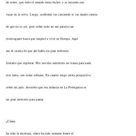
de todos, que todo el mundo tenía bichos y se iniciaba con
vacas en la selva. Luego, conforme vas creciendo te vas dando cuenta
de que no es así, pero sobre todo no me parecía tan
extravagante hasta que empecé a vivir en Europa. Aquí
me di cuenta de que ahí había un gran territorio
literario que explorar. Mis novelas anteriores no tratan para nada
este tema, son todas urbanas. En cuanto tengo cierta perspectiva
sobre mi país, descubro que esa infancia en La Portuguesa es
un gran territorio para narrar.
¿Cómo
ha sido la escritura, cómo ha sido sentarse frente al