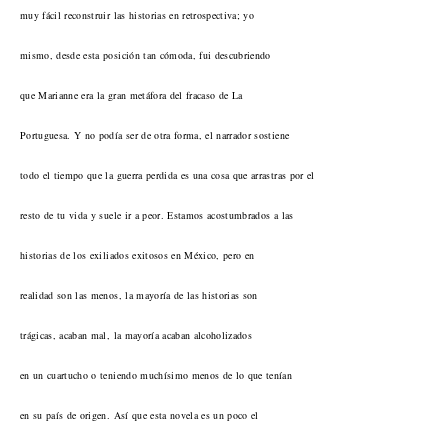
muy fácil reconstruir las historias en retrospectiva; yo
mismo, desde esta posición tan cómoda, fui descubriendo
que Marianne era la gran metáfora del fracaso de La
Portuguesa. Y no podía ser de otra forma, el narrador sostiene
todo el tiempo que la guerra perdida es una cosa que arrastras por el
resto de tu vida y suele ir a peor. Estamos acostumbrados a las
historias de los exiliados exitosos en México, pero en
realidad son las menos, la mayoría de las historias son
trágicas, acaban mal, la mayoría acaban alcoholizados
en un cuartucho o teniendo muchísimo menos de lo que tenían
en su país de origen. Así que esta novela es un poco el