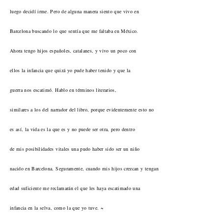
luego decidí irme. Pero de alguna manera siento que vivo en
Barcelona buscando lo que sentía que me faltaba en México.
Ahora tengo hijos españoles, catalanes, y vivo un poco con
ellos la infancia que quizá yo pude haber tenido y que la
guerra nos escatimó. Hablo en términos literarios,
similares a los del narrador del libro, porque evidentemente esto no
es así, la vida es la que es y no puede ser otra, pero dentro
de mis posibilidades vitales una pudo haber sido ser un niño
nacido en Barcelona. Seguramente, cuando mis hijos crezcan y tengan
edad suficiente me reclamarán el que les haya escatimado una
infancia en la selva, como la que yo tuve. ~