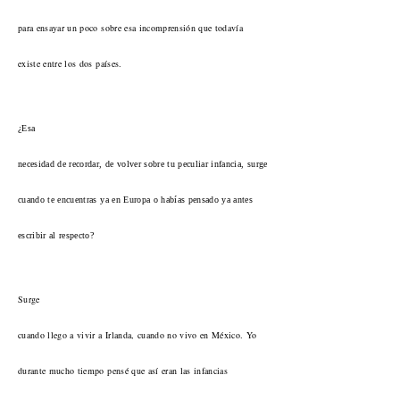
para ensayar un poco sobre esa incomprensión que todavía
existe entre los dos países.
¿Esa
necesidad de recordar, de volver sobre tu peculiar infancia, surge
cuando te encuentras ya en Europa o habías pensado ya antes
escribir al respecto?
Surge
cuando llego a vivir a Irlanda, cuando no vivo en México. Yo
durante mucho tiempo pensé que así eran las infancias