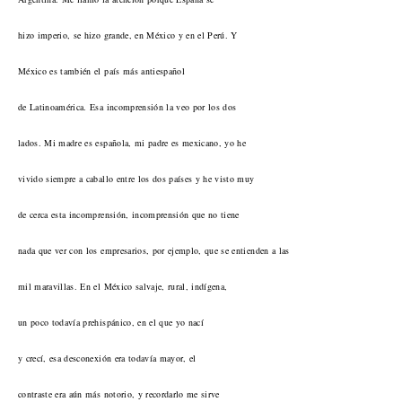
hizo imperio, se hizo grande, en México y en el Perú. Y
México es también el país más antiespañol
de Latinoamérica. Esa incomprensión la veo por los dos
lados. Mi madre es española, mi padre es mexicano, yo he
vivido siempre a caballo entre los dos países y he visto muy
de cerca esta incomprensión, incomprensión que no tiene
nada que ver con los empresarios, por ejemplo, que se entienden a las
mil maravillas. En el México salvaje, rural, indígena,
un poco todavía prehispánico, en el que yo nací
y crecí, esa desconexión era todavía mayor, el
contraste era aún más notorio, y recordarlo me sirve