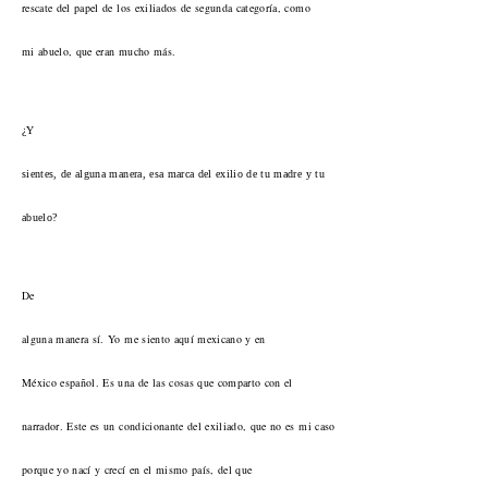
rescate del papel de los exiliados de segunda categoría, como
mi abuelo, que eran mucho más.
¿Y
sientes, de alguna manera, esa marca del exilio de tu madre y tu
abuelo?
De
alguna manera sí. Yo me siento aquí mexicano y en
México español. Es una de las cosas que comparto con el
narrador. Este es un condicionante del exiliado, que no es mi caso
porque yo nací y crecí en el mismo país, del que