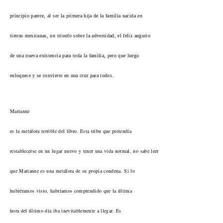
principio parece, al ser la primera hija de la familia nacida en
tierras mexicanas, un triunfo sobre la adversidad, el feliz augurio
de una nueva existencia para toda la familia, pero que luego
enloquece y se convierte en una cruz para todos.
Marianne
es la metáfora terrible del libro. Esta tribu que pretendía
restablecerse en un lugar nuevo y tener una vida normal, no sabe leer
que Marianne es una metáfora de su propia condena. Si lo
hubiéramos visto, habríamos comprendido que la última
hora del último día iba inevitablemente a llegar. Es