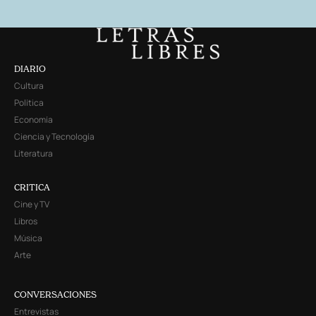
DIARIO
Cultura
Política
Economía
Ciencia y Tecnología
Literatura
CRITICA
Cine y TV
Libros
Música
Arte
CONVERSACIONES
Entrevistas