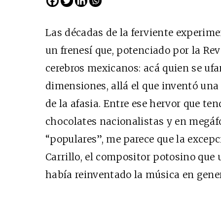
Las décadas de la ferviente experim
un frenesí que, potenciado por la Rev
cerebros mexicanos: acá quien se ufa
dimensiones, allá el que inventó una
de la afasia. Entre ese hervor que te
chocolates nacionalistas y en megá
Cine desde los márgene
“populares”, me parece que la excepci
EDICIÓN MÉXICO
Carrillo, el compositor potosino que 
SUSCRÍBETE
había reinventado la música en gener