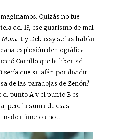
e imaginamos. Quizás no fue
tela del 13, ese guarismo de mal
i Mozart y Debussy se las habían
icana explosión demográfica
eció Carrillo que la libertad
 sería que su afán por dividir
osa de las paradojas de Zenón?
e el punto A y el punto B es
ma, pero la suma de esas
bstinado número uno…