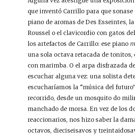
Alguna vez atestigüé una exposición
que inventó Carrillo para que sonase s
piano de aromas de Des Esseintes, l
Roussel o el clavicordio con gatos de
los artefactos de Carrillo: ese piano
m
una sola octava retacada de tonitos,
con marimba. O el arpa disfrazada de
escuchar alguna vez: una solista det
escucharíamos la “música del futuro”
recorrido, desde un mosquito do mil
manchado de morsa. En vez de los d
reaccionarios, nos hizo saber la da
octavos, dieciseisavos y treintaidosa