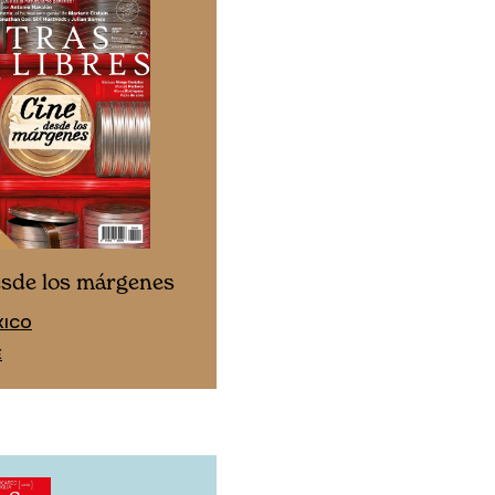
Cine desde los márgen
esde los márgenes
EDICIÓN ESPAÑA
XICO
SUSCRÍBETE
E