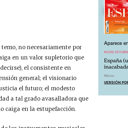
Aparece en
e temo, no necesariamente por
NO.202 OCTUBRE
aiga en un valor supletorio que
España (u
inacabada
ecirse), el consistente en
México
nsión general; el visionario
VERSIÓN PD
sticia el futuro; el modesto
dad a tal grado avasalladora que
no caiga en la estupefacción.