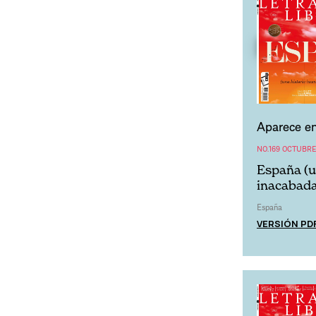
Aparece en
NO.169 OCTUBRE
España (u
inacabada
España
VERSIÓN PD