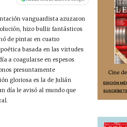
entación vanguardista azuzaron
olución, hizo bullir fantásticos
nó de pintar en cuatro
 poética basada en las virtudes
ndía a coagularse en espesos
fonos presuntamente
Cine desde los márgenes
s
Cine d
ón gloriosa es la de Julián
EDICIÓN ESPAÑA
EDICIÓN MÉ
un día le avisó al mundo que
SUSCRÍBETE
SUSCRÍBET
al.