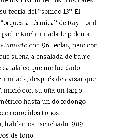
 de los instrumentos musicales
u teoría del “sonido 13”. El
a “orquesta térmica” de Raymond
l padre Kircher nada le piden a
etamorfo
con 96 teclas, pero con
 que suena a ensalada de banjo
 catafalco que me fue dado
erminada, después de avisar que
, inició con su uña un largo
imétrico hasta un do fodongo
oce conocidos tonos
ma, habíamos escuchado ¡909
vos de tono!