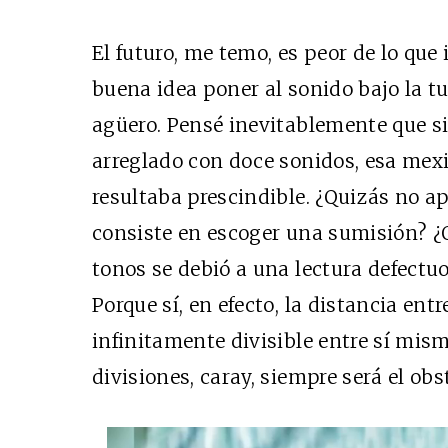
El futuro, me temo, es peor de lo qu
buena idea poner al sonido bajo la tu
agüero. Pensé inevitablemente que s
arreglado con doce sonidos, esa mex
resultaba prescindible. ¿Quizás no apr
consiste en escoger una sumisión? ¿O
tonos se debió a una lectura defectu
Porque sí, en efecto, la distancia entr
infinitamente divisible entre sí mis
divisiones, caray, siempre será el o