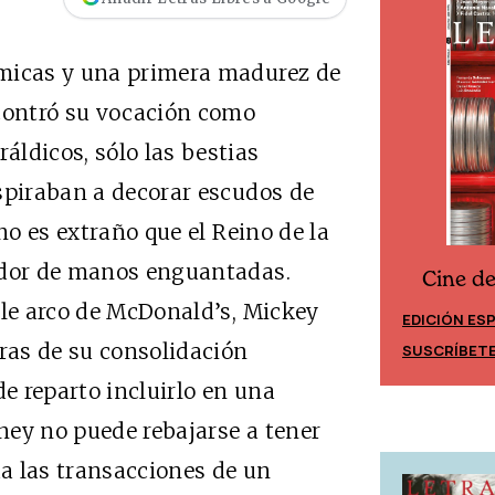
ómicas y una primera madurez de
contró su vocación como
ldicos, sólo las bestias
spiraban a decorar escudos de
no es extraño que el Reino de la
edor de manos enguantadas.
Cine d
Cine desde los márgenes
ble arco de McDonald’s, Mickey
EDICIÓN ES
EDICIÓN MÉXICO
uras de su consolidación
SUSCRÍBET
SUSCRÍBETE
de reparto incluirlo en una
sney no puede rebajarse a tener
da las transacciones de un