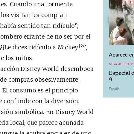
ones. Cuando una tormenta
, los visitantes compran
abía sentido tan ridículo”,
ombero errante de no ser por el
¿¡Le dices ridículo a Mickey!?”,
Aparece en
e los mitos.
NO.47 AGOSTO 2
racción Disney World desemboca
Especial 
nde compras obsesivamente,
9
España
 El consumo es el principio
 se confunde con la diversión.
nsión simbólica. En Disney World
eda local, que parece acuñada
unque la equivalencia es de uno