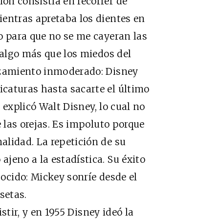
ón consistía en recorrer de
entras apretaba los dientes en
o para que no se me cayeran las
 algo más que los miedos del
azamiento inmoderado: Disney
caturas hasta sacarte el último
, explicó Walt Disney, lo cual no
e las orejas. Es impoluto porque
alidad. La repetición de su
jeno a la estadística. Su éxito
onocido: Mickey sonríe desde el
setas.
tir, y en 1955 Disney ideó la