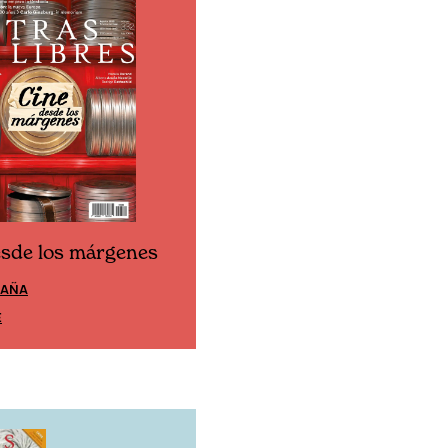
esde los márgenes
Cine desde los márgen
PAÑA
EDICIÓN MÉXICO
E
SUSCRÍBETE