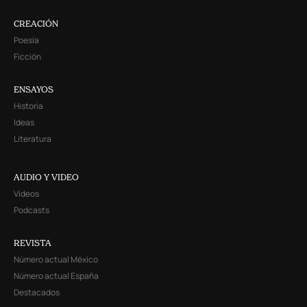
CREACIÓN
Poesía
Ficción
ENSAYOS
Historia
Ideas
Literatura
AUDIO Y VIDEO
Videos
Podcasts
REVISTA
Número actual México
Número actual España
Destacados