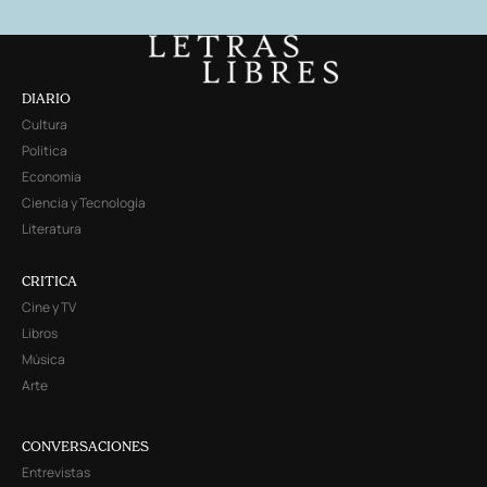
DIARIO
Cultura
Política
Economía
Ciencia y Tecnología
Literatura
CRITICA
Cine y TV
Libros
Música
Arte
CONVERSACIONES
Entrevistas