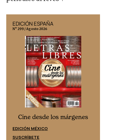
EDICIÓN ESPAÑA
EDICIÓN MÉX
N° 299 / Agosto 2026
N° 332 / Agosto 202
Cine desd
Cine desde los márgenes
EDICIÓN ESPAÑ
EDICIÓN MÉXICO
SUSCRÍBETE
SUSCRÍBETE