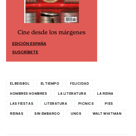
Cine desde los márgenes
Cine desd
EDICIÓN ESPAÑA
EDICIÓN MÉXIC
SUSCRÍBETE
SUSCRÍBETE
EL BEISBOL
EL TIEMPO
FELICIDAD
HOMBRES HOMBRES
LA LITERATURA
LA REINA
LAS FIESTAS
LITERATURA
PICNICS
PIES
REINAS
SIN EMBARGO
UNOS
WALT WHITMAN