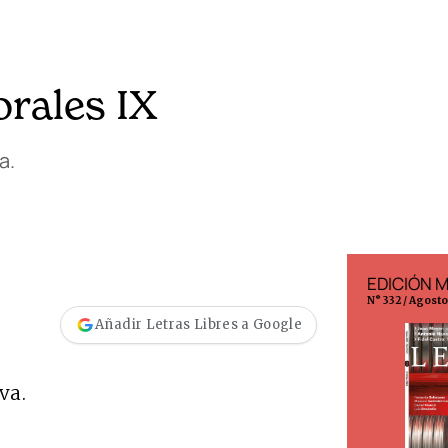
orales IX
a.
EDICIÓN ESPAÑA
EDICIÓN 
N° 299 / Agosto 2026
N° 332 / Agost
Añadir Letras Libres a Google
va.