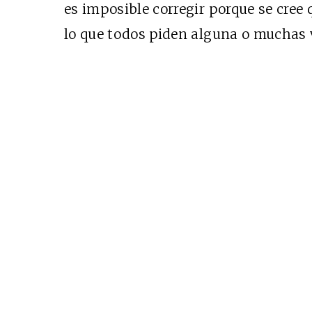
es imposible corregir porque se cree q
lo que todos piden alguna o muchas v
Cine desde los márgene
EDICIÓN MÉXICO
SUSCRÍBETE