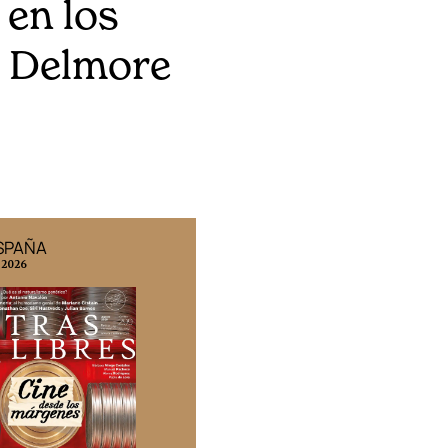
 en los
e Delmore
ESPAÑA
EDICIÓN MÉXICO
 2026
N° 332 / Agosto 2026