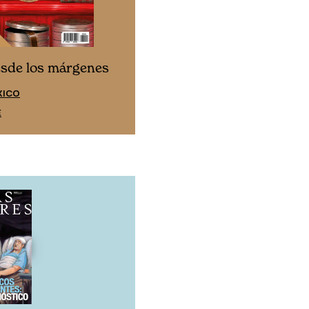
Cine desde los márgen
esde los márgenes
EDICIÓN ESPAÑA
XICO
SUSCRÍBETE
E