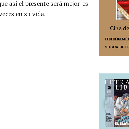
ue así el presente será mejor, es
eces en su vida.
Cine desde los márgenes
s
Cine d
EDICIÓN ESPAÑA
EDICIÓN MÉ
SUSCRÍBETE
SUSCRÍBET