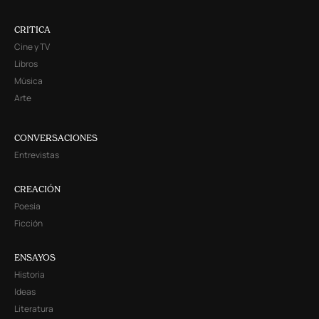
CRITICA
Cine y TV
Libros
Música
Arte
CONVERSACIONES
Entrevistas
CREACIÓN
Poesía
Ficción
ENSAYOS
Historia
Ideas
Literatura