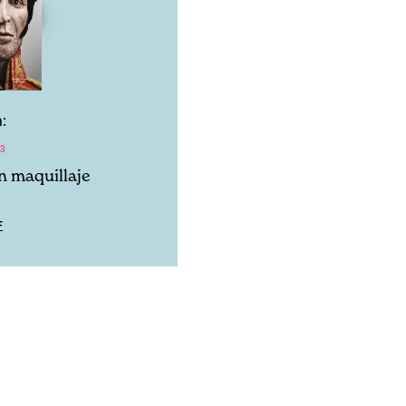
:
13
n maquillaje
F