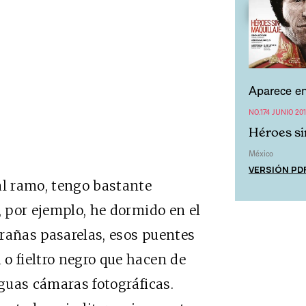
Aparece en
NO.174 JUNIO 20
Héroes si
México
VERSIÓN PD
l ramo, tengo bastante
, por ejemplo, he dormido en el
rañas pasarelas, esos puentes
o fieltro negro que hacen de
iguas cámaras fotográficas.