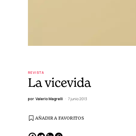
REVISTA
La vicevida
por
Valerio Magrelli
7 junio 2013
AÑADIR A FAVORITOS