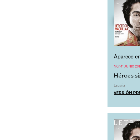
Aparece en
NO.141 JUNIO 20
Héroes si
España
VERSIÓN PD