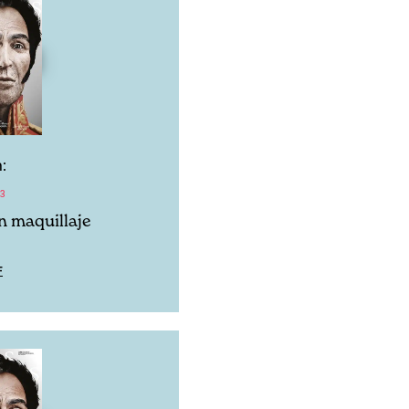
:
13
n maquillaje
F