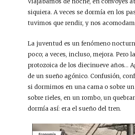
Viajábamos de noche, en convoyes ate
siquiera. A veces se dormía en los pa
tuvimos que rendir, y nos acomodamo
La juventud es un fenómeno nocturno
poco; a veces, incluso, mejora. Pero l
protozoica de los diecinueve años… A
de un sueño agónico. Confusión, con
si dormimos en una cama o sobre una
sobre rieles, en un rombo, un quebran
dormía así: era el sueño del tren.