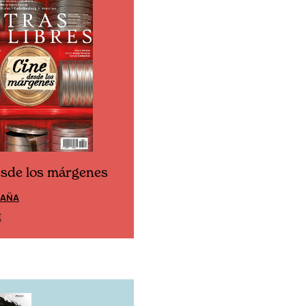
esde los márgenes
Cine desde los márgen
PAÑA
EDICIÓN MÉXICO
E
SUSCRÍBETE