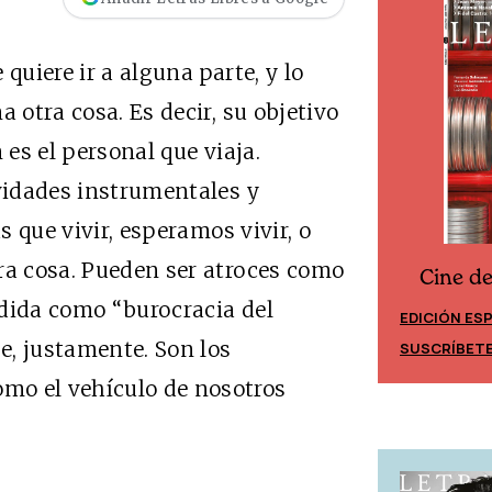
quiere ir a alguna parte, y lo
 otra cosa. Es decir, su objetivo
 es el personal que viaja.
ividades instrumentales y
s que vivir, esperamos vivir, o
ra cosa. Pueden ser atroces como
Cine d
Cine desde los márgenes
ndida como “burocracia del
EDICIÓN ES
EDICIÓN MÉXICO
je, justamente. Son los
SUSCRÍBET
SUSCRÍBETE
mo el vehículo de nosotros